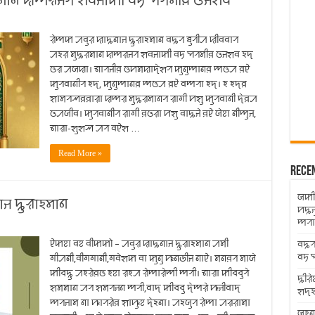
ꠟꠝꠣꠘ ꠢꠈꠟꠔꠞ ꠡꠛꠔꠣꠇꠤ ꠛꠠ ꠗꠞꠝꠤꠅ ꠃꠔꠡꠛ
ꠟꠦꠈꠇ ꠀꠛꠥꠟ ꠢꠣꠍꠘꠣꠔ ꠍꠥꠟꠣꠁꠝꠣꠘ ꠛꠍꠞ ꠊꠥꠞꠤꠀ ꠢꠤꠛꠛꠣꠞ
ꠀꠁꠟ ꠝꠥꠍꠟꠝꠣꠘ ꠢꠈꠟꠔꠞ ꠡꠛꠔꠣꠇꠤ ꠛꠠ ꠗꠞꠝꠤꠅ ꠃꠔꠡꠛ ꠁꠖ
ꠃꠟ ꠀꠎꠢꠣ। ꠜꠣꠞꠔꠤꠅ ꠃꠙꠝꠢꠣꠖꠦꠡꠞ ꠇꠥꠘꠥꠈꠣꠘꠅ ꠈꠃꠀ ꠅꠄ
ꠇꠥꠞꠛꠣꠘꠤꠞ ꠁꠖ, ꠇꠥꠘꠥꠈꠣꠘꠅ ꠈꠃꠀ ꠅꠄ ꠛꠈꠞꠣ ꠁꠖ। ꠁ ꠁꠖꠅ
ꠡꠣꠝꠞꠕꠅꠅꠣꠟꠣ ꠢꠈꠟ ꠝꠥꠍꠟꠝꠣꠘꠞ ꠟꠣꠉꠤ ꠙꠡꠥ ꠇꠥꠞꠛꠣꠘꠤ ꠖꠦꠅꠀ
ꠃꠀꠎꠤꠛ। ꠇꠥꠞꠛꠣꠘꠤꠞ ꠟꠣꠉꠤ ꠅꠃꠟꠣ ꠙꠡꠥ ꠛꠣꠍꠔꠦ ꠅꠄ ꠎꠦꠐꠣ ꠘꠤꠈꠥꠔ,
ꠜꠣꠟꠣ-ꠡꠥꠡꠕ ꠀꠞ ꠛꠄꠡ …
Read More »
Rece
ꠎꠇꠤꠉ
ꠔ ꠍꠥꠟꠣꠁꠝꠣꠘ
ꠙꠍꠔ
ꠈꠞꠣ
ꠄꠇꠐꠣ ꠛꠐ ꠛꠤꠇꠇꠧ – ꠀꠛꠥꠟ ꠢꠣꠍꠘꠣꠔ ꠍꠥꠟꠣꠁꠝꠣꠘ ꠀꠝꠤ
ꠛꠍꠞ
ꠛꠠ 
ꠉꠤꠀꠘꠤ,ꠛꠤꠉꠉꠣꠘꠤ,ꠉꠛꠦꠡꠇ ꠛꠣ ꠇꠥꠘꠥ ꠚꠘꠒꠤꠔ ꠘꠣꠄ। ꠝꠘꠅꠞ ꠝꠣꠎꠦ
ꠇꠤꠌꠍꠥ ꠀꠁꠟꠦꠅꠃ ꠁꠐꠣ ꠟꠁꠀ ꠟꠦꠈꠣꠟꠦꠈꠤ ꠈꠞꠤ। ꠜꠣꠟꠣ ꠇꠤꠌꠌꠥꠞꠦ
ꠍꠤꠟꠦ
ꠡꠝꠝꠣꠘ ꠀꠞ ꠡꠝꠞꠔꠘ ꠈꠞꠤ,ꠛꠣꠖ ꠇꠤꠌꠌꠥ ꠖꠦꠈꠟꠦ ꠚꠔꠤꠛꠣꠖ
ꠡꠖꠁꠡ
ꠈꠞꠔꠣꠝ ꠘꠣ ꠚꠣꠞꠟꠦꠅ ꠡꠣꠚꠥꠐ ꠖꠦꠁꠘꠣ। ꠀꠁꠎꠥꠞ ꠟꠦꠈꠣ ꠀꠟꠟꠣꠝꠣ
ꠎꠁꠘ