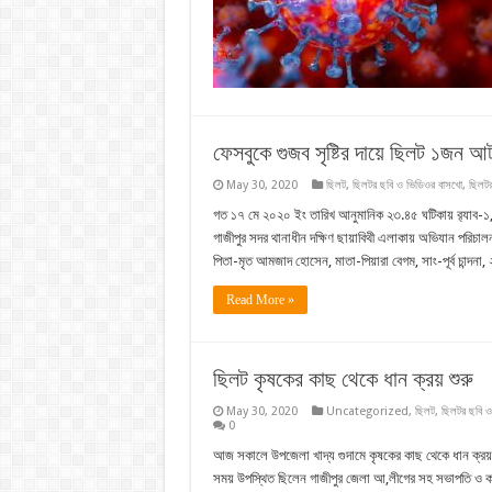
ফেসবুকে গুজব সৃষ্টির দায়ে ছিলট ১জন 
May 30, 2020
ছিলট
,
ছিলটর ছবি ও ভিডিওর বাসখো
,
ছিলটর
গত ১৭ মে ২০২০ ইং তারিখ আনুমানিক ২৩.৪৫ ঘটিকায় র‌্যাব-১,
গাজীপুর সদর থানাধীন দক্ষিণ ছায়াবিথী এলাকায় অভিযান পরিচা
পিতা-মৃত আমজাদ হোসেন, মাতা-পিয়ারা বেগম, সাং-পূর্ব চান্দনা
Read More »
ছিলট কৃষকের কাছ থেকে ধান ক্রয় শুরু
May 30, 2020
Uncategorized
,
ছিলট
,
ছিলটর ছবি ও
0
আজ সকালে উপজেলা খাদ্য গুদামে কৃষকের কাছ থেকে ধান ক্রয
সময় উপস্থিত ছিলেন গাজীপুর জেলা আ,লীগের সহ সভাপতি ও ক