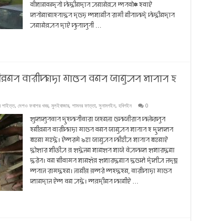
ꠛꠤꠝꠣꠘꠛꠘ꠆ꠖꠞꠧ ꠚꠦꠍꠤꠘꠖꠣꠞ ꠀꠘꠣꠘꠦꠅꠀ ꠈꠞꠛꠧ⁕ ꠁꠛꠣꠄ
ꠇꠞꠧꠘꠣꠜꠣꠁꠞꠣꠍꠞ ꠖꠃꠠ ꠈꠝꠣꠘꠤꠞ ꠟꠣꠉꠤ ꠘꠤꠞꠣꠚꠖꠦ ꠚꠦꠍꠤꠘꠖꠣꠞ
ꠀꠘꠣꠘꠦꠅꠀꠞ ꠖꠣꠄ ꠚꠥꠞꠣꠙꠥꠞꠤ …
ꠅꠘꠞ ꠛꠣꠟꠤꠚꠣꠠꠣ ꠉꠣꠃꠞ ꠛꠘꠞ ꠎꠣꠘꠥꠀꠞ ꠝꠣꠞꠣꠞ ꠁ
 শাইত্ত
,
দেশও ফবাশর খবর
,
মুলইবাজার
,
শামনর ফাত্তা
,
সুনামগইন
,
হবিগইন
0
ꠡꠥꠇꠇꠥꠞꠛꠣꠞ ꠖꠥꠁꠚꠞꠤꠛꠣꠟꠣ ꠎꠁꠘꠔꠣ ꠃꠚꠎꠤꠟꠣꠞ ꠚꠔꠦꠢꠙꠥꠞ
ꠁꠘꠤꠅꠘꠞ ꠛꠣꠟꠤꠚꠣꠠꠣ ꠉꠣꠃꠞ ꠛꠘꠞ ꠎꠣꠘꠥꠀꠞ ꠝꠣꠞꠣꠞ ꠁ ꠖꠥꠇꠇꠞ
ꠊꠐꠘꠣ ꠉꠐꠍꠦ। ꠄꠈꠟꠉꠦ ৯ꠐꠣ ꠎꠣꠘꠥꠀꠞ ꠚꠤꠐꠤꠀ ꠝꠣꠞꠣꠞ ꠊꠐꠘꠣꠄ
ꠍꠧꠡꠣꠟ ꠝꠤꠒꠤꠀ ꠅ ꠡꠍꠦꠔꠘ ꠝꠣꠘꠡꠞ ꠝꠣꠎꠦ ꠛꠦꠀꠚꠇ ꠡꠝꠣꠟꠍꠘꠣ
ꠍꠟꠦꠞ। ꠛꠘ ꠜꠤꠛꠣꠉꠞ ꠝꠣꠘꠡꠦꠅ ꠡꠝꠣꠟꠍꠘꠣꠞ ꠍꠃꠇꠦ ꠖꠦꠇꠤꠀ ꠔꠖꠘ꠆ꠔ
ꠈꠞꠣꠔ ꠟꠣꠉꠍꠁꠘ। ꠔꠣꠘꠤꠅ ꠅꠈꠟꠦ ꠈꠁꠍꠁꠘ, ꠛꠣꠟꠤꠙꠣꠠꠣ ꠉꠣꠃꠞ
ꠇꠣꠘꠖꠣꠔ ꠄꠈ ꠛꠘ ꠀꠍꠦ। ꠈꠅꠖꠤꠘꠞ ꠚꠣꠘꠤꠄ …