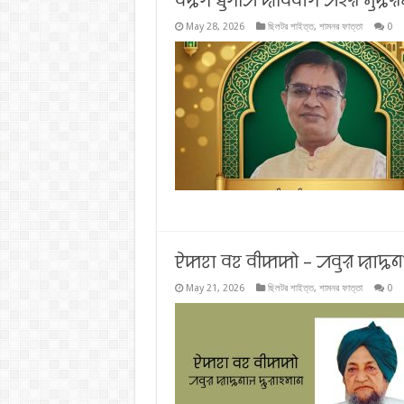
ꠛꠍꠞ ꠊꠥꠞꠤꠀ ꠢꠤꠛꠛꠣꠞ ꠀꠁꠟ ꠝꠥꠍ
May 28, 2026
ছিলটর শাইত্ত
,
শামনর ফাত্তা
0
ꠄꠇꠐꠣ ꠛꠐ ꠛꠤꠇꠇꠧ – ꠀꠛꠥꠟ ꠢꠣꠍꠘꠣ
May 21, 2026
ছিলটর শাইত্ত
,
শামনর ফাত্তা
0