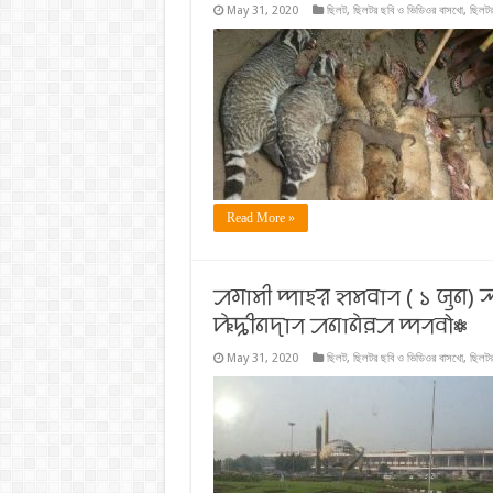
May 31, 2020
ছিলট
,
ছিলটর ছবি ও ভিডিওর বাসখো
,
ছিলটর
Read More »
ꠀꠉꠣꠝꠤ ꠈꠣꠁꠟ ꠡꠝꠛꠣꠞ ( ১ ꠎꠥꠘ) ꠕ
ꠚꠦꠍꠤꠘꠖꠣꠞ ꠀꠘꠣꠘꠦꠅꠀ ꠈꠞꠛꠧ⁕
May 31, 2020
ছিলট
,
ছিলটর ছবি ও ভিডিওর বাসখো
,
ছিলটর