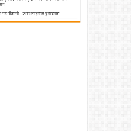
ꠔꠣꠞ
 ꠛꠐ ꠛꠤꠇꠇꠧ – ꠀꠛꠥꠟ ꠢꠣꠍꠘꠣꠔ ꠍꠥꠟꠣꠁꠝꠣꠘ