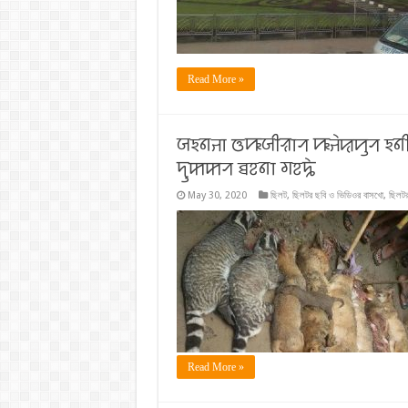
Read More »
ꠎꠁꠘꠔꠣ ꠃꠚꠎꠤꠟꠣꠞ ꠚꠔꠦꠢꠙꠥꠞ ꠁꠘꠤ
ꠖꠥꠇꠇꠞ ꠊꠐꠘꠣ ꠉꠐꠍꠦ
May 30, 2020
ছিলট
,
ছিলটর ছবি ও ভিডিওর বাসখো
,
ছিলটর
Read More »