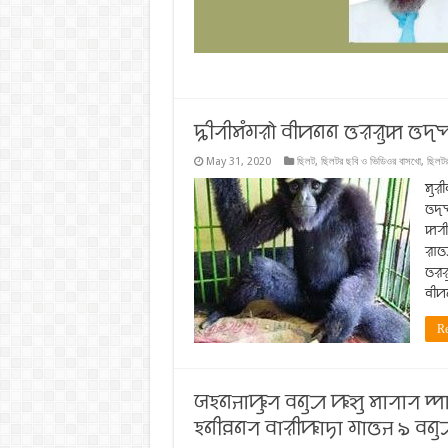
ꠍꠤꠞꠤꠝꠋꠉꠟꠧ ꠛꠤꠙꠘꠘ ꠃꠟꠟꠥꠇ ꠃꠖ
May 31, 2020
ছিলট
,
ছিলটর ছবি ও ভিডিওর বাসখো
,
ছিলটর
ꠝꠥꠟ
ꠃꠖꠗ
ꠇꠞꠤ
ꠟꠣꠃ
ꠃꠟꠟ
ꠛꠤꠙ
Re
ꠎꠁꠘꠔꠣꠚꠥꠞ ꠛꠘꠥꠀ ꠚꠡꠥ ꠝꠣꠞꠣꠞ ꠈꠣꠞ
ꠁꠘꠤꠅꠘꠞ ꠛꠣꠟꠤꠚꠣꠠꠣ ꠉꠣꠃꠔ ৯ ꠛꠘꠥ