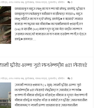
 শাইত্ত
,
দেশও ফবাশর খবর
,
মুলইবাজার
,
শামনর ফাত্তা
,
সুনামগইন
,
হবিগইন
0
ꠎꠁꠘꠔꠣꠚꠥꠞ ꠛꠘꠥꠀ ꠚꠡꠥ ꠝꠣꠞꠣꠞ ꠈꠣꠞꠘꠦ ꠇꠦꠁꠍ ꠅꠁꠉꠦꠍꠦ ꠍꠤꠟꠐꠞ
ꠎꠁꠘ꠆ꠔꠣꠚꠥꠞꠞ ꠚꠔꠦꠢꠚꠥꠞ ꠁꠘꠤꠅꠘꠞ ꠛꠣꠟꠤꠚꠣꠠꠣ ꠉꠣꠃꠔ ৯ ꠛꠘꠥꠀ
ꠚꠡꠥ ꠚꠤꠐꠤꠀ ꠝꠣꠞꠣꠞ ꠖꠣꠄ ꠇꠦꠁꠍ ꠅꠁꠉꠦꠍꠦ⁕ ꠁ ꠊꠐꠘꠣꠄ ꠕꠣꠘꠣꠔ
ꠝꠣꠝꠟꠣ ꠈꠞꠍꠁꠘ ꠛꠘ ꠛꠤꠜꠣꠉꠦ⁕ ꠚꠣꠞꠔꠝꠤꠇꠜꠣꠛꠦ ꠡꠣꠢꠞꠤꠀꠞ
(১৯) ꠅ ꠢꠣꠟꠤꠝ (২০) ꠘꠣꠝꠞ ꠖꠥꠁ ꠎꠥꠀꠘ ꠛꠦꠐꠣ ꠎꠠꠤꠔ ꠕꠣꠈꠣꠞ
ꠀꠟꠣꠝꠔ ꠚꠣꠅꠀꠄ ꠝꠣꠝꠟꠣꠔ ꠔꠣꠞꠣꠞ ꠘꠣꠝ ꠃꠟꠟꠦꠈ ꠈꠞꠤꠀ ꠖꠦꠃꠀ
ꠅꠁꠍꠦ⁕ ꠅꠉꠉꠣꠔ …
ꠣꠇꠤ ꠍꠤꠟꠦꠐ-ꠓꠣꠈꠣ ꠞꠥꠐꠧ ꠚꠞꠔꠦꠈꠖꠤꠘ ৪ꠐꠣ ꠚꠦꠟꠣꠁꠐꠦ
 শাইত্ত
,
দেশও ফবাশর খবর
,
মুলইবাজার
,
শামনর ফাত্তা
,
সুনামগইন
,
হবিগইন
0
ꠀꠉꠣꠝꠤ ꠈꠣꠁꠟ ꠡꠝꠛꠣꠞ ( ১ ꠎꠥꠘ) ꠕꠣꠇꠤ ꠍꠤꠟꠦꠐ-ꠓꠣꠈꠣ ꠞꠥꠐꠧ
ꠚꠞꠔꠦꠈꠖꠤꠘ ৪ꠐꠣ ꠚꠦꠟꠣꠁꠐꠦ ꠚꠦꠍꠤꠘꠖꠣꠞ ꠀꠘꠣꠘꠦꠅꠀ ꠈꠞꠛꠧ⁕
ꠡꠞꠈꠣꠞꠤ ꠛꠤꠝꠣꠘ ꠡꠋꠁꠍ꠆ꠔꠣ ꠛꠣꠋꠟꠣꠖꠦꠡ ꠛꠤꠝꠣꠘ ꠅ ꠖꠥꠁꠐꠣ ꠛꠦꠡꠞꠈꠣꠞꠤ
ꠛꠤꠝꠣꠘ ꠡꠋꠁꠍ꠆ꠔꠣ ꠁꠃꠄꠡ ꠛꠣꠋꠟꠣ ꠅ ꠘꠜꠦꠣꠄꠀꠞ ꠍꠤꠟꠦꠐ ꠀꠘꠔꠞꠎꠣꠔꠤꠇ
ꠛꠤꠝꠣꠘꠛꠘ꠆ꠖꠞ ꠕꠣꠇꠤ ꠓꠣꠈꠣ ꠡꠣꠢꠎꠣꠟꠣꠟ ꠀꠘꠔꠞꠎꠣꠔꠤꠇ