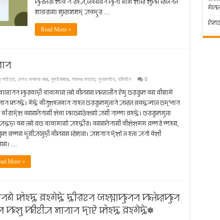
ꠚꠥꠟꠔꠟꠤ ꠡꠣꠛ ꠞꠦ ꠟꠁꠀ,ꠎꠦꠁꠘꠅꠞ ꠚꠥꠞꠣ ꠘꠣꠝ ꠡꠣꠢ ꠡꠥꠚꠤ ꠢꠎꠞꠔ
ꠉꠦꠚ
ꠝꠣꠅꠟꠣꠘꠣ ꠝꠥꠢꠣꠝꠝꠖ ꠀꠛꠖꠥꠟ …
ꠄꠇꠐꠣ
Read More »
ꠗꠣꠞ
 শাইত্ত
,
দেশও ফবাশর খবর
,
মুলইবাজার
,
শামনর ফাত্তা
,
সুনামগইন
,
হবিগইন
0
ꠤꠛꠣꠎꠣꠞꠞ ꠚꠥꠟꠛꠣꠠꠤ ꠌꠣꠛꠣꠉꠣꠘ ꠔꠘꠦ ꠛꠤꠙꠘꠘ ꠚꠎꠣꠔꠤꠞ ꠄꠉꠥ ꠃꠟꠟꠥꠇ ꠛꠘ ꠛꠤꠜꠣꠉꠦ
ꠣꠞ ꠇꠞꠍꠦ। ꠉꠦꠍꠦ ꠛꠤꠞꠥꠡꠁꠔꠛꠣꠞ ꠞꠣꠁꠔ ꠃꠟꠟꠥꠇꠉꠥꠔꠣꠞꠦ ꠀꠢꠔ ꠅꠛꠍꠕꠣꠔ ꠃꠖꠗꠣꠞ
 ꠛꠣꠋꠟꠣꠖꠦꠡ ꠛꠘꠘꠙ꠆ꠞꠣꠘꠤ ꠡꠦꠛꠣ ꠚꠣꠃꠘꠒꠦꠡꠘꠧ ꠀꠘꠤ ꠞꠣꠈꠣ ꠅꠁꠍꠦ। ꠃꠟꠟꠥꠇꠉꠥꠔꠣ
ꠀꠍꠠꠣ ꠛꠘ ꠔꠘꠦ ꠅꠃ ꠌꠣꠛꠣꠉꠣꠘꠧ ꠀꠁꠍꠤꠟ। ꠛꠘꠘꠙ꠆ꠞꠣꠘꠤ ꠛꠤꠡꠦꠡꠉꠉ ꠅꠈꠟꠦ ꠈꠁꠘ,
ꠥꠇ ꠅꠈꠘ ꠖꠥꠘꠤꠀꠎꠥꠠꠤ ꠛꠤꠙꠘꠘ ꠢꠦꠝꠣꠘ। ꠀꠝꠞꠣꠞ ꠖꠦꠡꠧ ꠔ ꠁꠔꠣ ꠀꠞꠧ ꠛꠦꠡꠤ
ꠘꠘ। …
ad More »
ꠘꠦ ꠇꠦꠁꠍ ꠅꠁꠉꠦꠍꠦ ꠍꠤꠟꠐꠞ ꠎꠁꠘ꠆ꠔꠣꠚꠥꠞꠞ ꠚꠔꠦꠢꠚꠥꠞ
ꠀ ꠚꠡꠥ ꠚꠤꠐꠤꠀ ꠝꠣꠞꠣꠞ ꠖꠣꠄ ꠇꠦꠁꠍ ꠅꠁꠉꠦꠍꠦ⁕