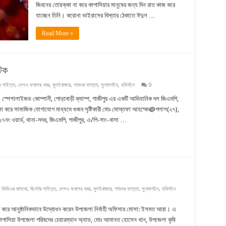
জিবনের তোয়ক্কা না করে কাপাসিয়ার মানুষের জন্য দিন রাত কাজ করে
যাচ্ছেন তিনি। করোনা ভাইরাসের বিস্তার ঠেকাতে ঈদুল …
Read More »
আটক
 শাইত্ত
,
দেশও ফবাশর খবর
,
মুলইবাজার
,
শামনর ফাত্তা
,
সুনামগইন
,
হবিগইন
0
 স্পেশালাইজড কোম্পানী, পোড়াবাড়ী ক্যাম্প, গাজীপুর এর একটি আভিযানিক দল জিএমপি,
লনা করে সামাজিক যোগাযোগ মাধ্যমে গুজব সৃষ্টিকারী মোঃ মোস্তফা আহম্মেদ@পলাশ(২৭),
, ২৭নং ওয়ার্ড, থানা-সদর, জিএমপি, গাজীপুর, এ/পি-সাং-বাসা …
 ভিডিওর বাসখো
,
ছিলটর শাইত্ত
,
দেশও ফবাশর খবর
,
মুলইবাজার
,
শামনর ফাত্তা
,
সুনামগইন
,
হবিগইন
় করে আনুষ্ঠানিকভাবে উদ্বোধন করেন উপজেলা নির্বাহী অফিসার মোসা: ইসমত আরা। এ
াপাসিয়া উপজেলা পরিষদের চেয়ারম্যান অ্যাড, মোঃ আমানত হোসেন খান, উপজেলা কৃষি