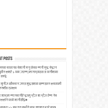
nt Posts
ꠁꠘ ꠛꠣꠎꠣꠞꠅ ꠛꠦꠝꠣꠞꠤ ꠉꠞꠥ ꠎꠦꠛꠅ ꠈꠞꠤ ꠉꠥꠍ ꠛꠦꠍꠣꠞ
ꠥꠔꠤꠞ ꠡꠝꠄ ১ ꠎꠘ ꠀꠐꠈ,ꠇꠣꠞꠣꠖꠘꠒꠅ ꠅ ꠎꠞꠤꠝꠣꠘꠣ
 ꠅꠁꠍꠦ
 ꠊꠥꠞꠤꠀ ꠢꠤꠛꠛꠣꠞ ꠀꠁꠟ ꠝꠥꠍꠟꠝꠣꠘ ꠢꠈꠟꠔꠞ ꠡꠛꠔꠣꠇꠤ
ꠗꠞꠝꠤꠅ ꠃꠔꠡꠛ
ꠐ ꠝꠣꠖꠇ ꠈꠣꠞꠛꠣꠞꠤꠄ ꠍꠣꠇꠥ ꠖꠤꠀ ꠊꠣ ꠖꠤꠀ ꠄꠈ ꠞꠦꠛ
ꠡꠧꠞꠦ ꠎꠣꠘꠦ ꠝꠣꠞꠤꠟꠤꠍꠦ⁕
ꠔꠣꠚꠥꠞ ১১ ꠛꠍꠞꠞ ꠚꠥꠠꠤꠞꠦ ꠛꠣꠖ ꠈꠣꠝꠞ ꠖꠣꠄ ꠛꠣꠚ