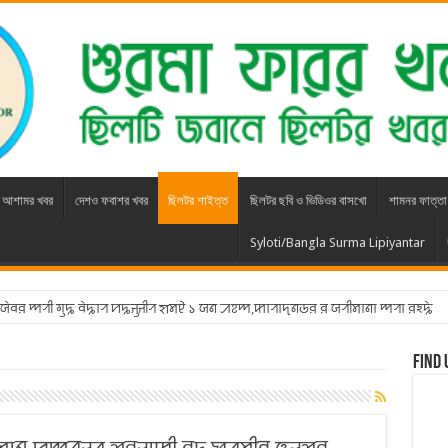
আশামর খবর
দেশও ফবাশর খবর
ছিলটর শাইত্ত
ছিলটর ছবি ও ভিডিওর বাসখো
শামনর ফাত্তা
Syloti/Bangla Surma Lipiyantar
ꠥ ꠎꠦꠛꠅ ꠈꠞꠤ ꠉꠥꠍ ꠛꠦꠍꠣꠞ ꠙꠍꠔꠥꠔꠤꠞ ꠡꠝꠄ ১ ꠎꠘ ꠀꠐꠈ,ꠇꠣꠞꠣꠖꠘꠒꠅ ꠅ ꠎꠞꠤꠝꠣꠘꠣ ꠈꠞꠣ ꠅꠁꠍꠦ
Find 