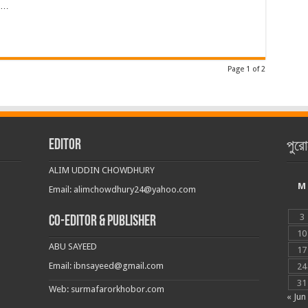
স …
Page 1 of 2
EDITOR
পুরো
ALIM UDDIN CHOWDHURY
M
Email: alimchowdhury24@yahoo.com
3
CO-EDITOR & PUBLISHER
10
ABU SAYEED
17
Email: ibnsayeed@gmail.com
24
31
Web: surmafarorkhobor.com
« Jun