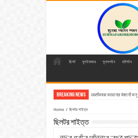
ছিলট
মুলইবাজার
সুনামগইন
হবিগইন
Breaking News
ꠎꠇꠤꠉꠁꠘ ꠛꠣꠎꠣꠞꠅ ꠛꠦꠝꠣꠞꠤ ꠉꠞ
Home
/
ছিলটর শাইত্ত
ছিলটর শাইত্ত